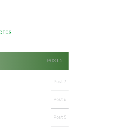
CTOS
POST 2
Post 7
Post 6
Post 5