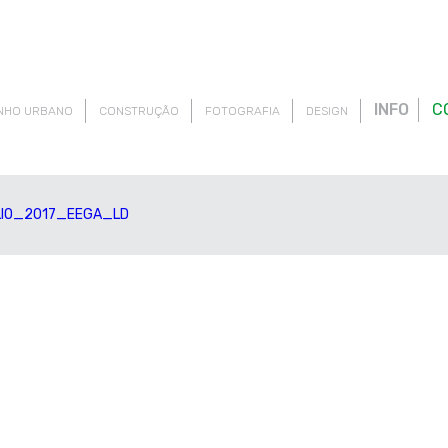
INFO
C
NHO URBANO
CONSTRUÇÃO
FOTOGRAFIA
DESIGN
LIO_2017_EEGA_LD