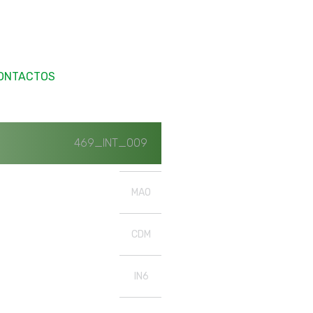
ONTACTOS
469_INT_009
MAO
CDM
IN6