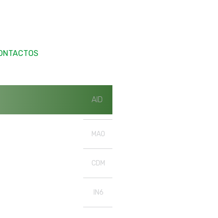
ONTACTOS
AID
MAO
CDM
IN6