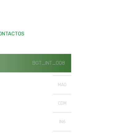
ONTACTOS
BGT_INT_008
MAO
CDM
IN6