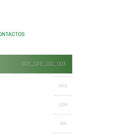
ONTACTOS
003_CFE_DG_003
MAO
CDM
IN6