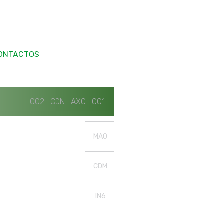
ONTACTOS
002_CON_AXO_001
MAO
CDM
IN6