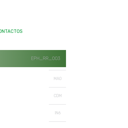
ONTACTOS
EPH_RR_003
MAO
CDM
IN6