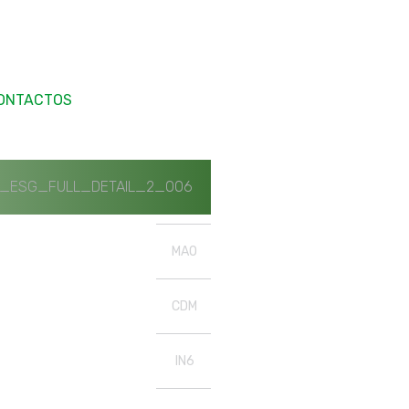
ONTACTOS
_ESG_FULL_DETAIL_2_006
MAO
CDM
IN6