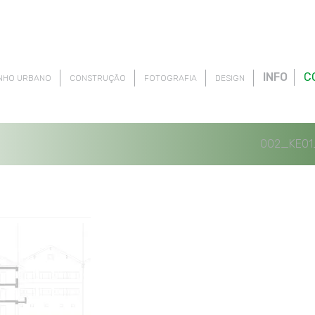
INFO
C
NHO URBANO
CONSTRUÇÃO
FOTOGRAFIA
DESIGN
002_KE01