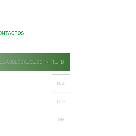
ONTACTOS
_BAUBLOCK_C_SCHNITT_-B
MAO
CDM
IN6