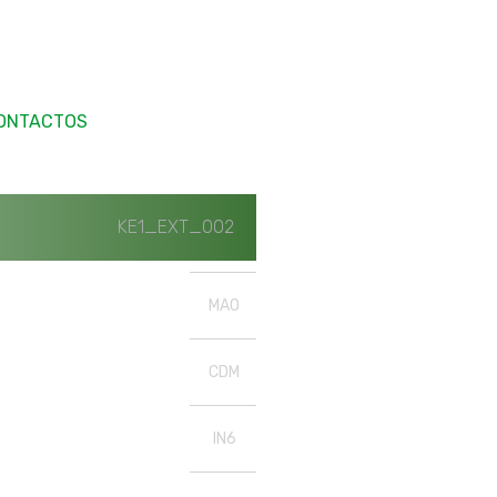
ONTACTOS
KE1_EXT_002
MAO
CDM
IN6