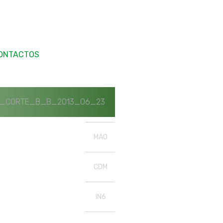
ONTACTOS
E_CORTE_B_B_2013_06_23
MAO
CDM
IN6