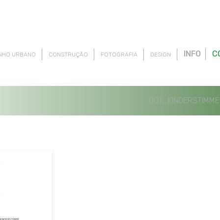
INFO
C
NHO URBANO
CONSTRUÇÃO
FOTOGRAFIA
DESIGN
001_KINDERSTIMM