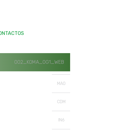
ONTACTOS
002_KOMA_OG1_WEB
MAO
CDM
IN6