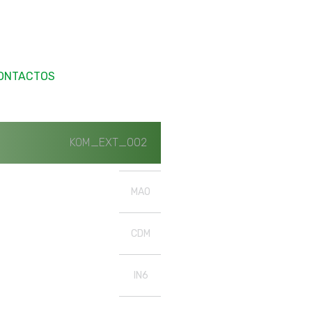
ONTACTOS
KOM_EXT_002
MAO
CDM
IN6