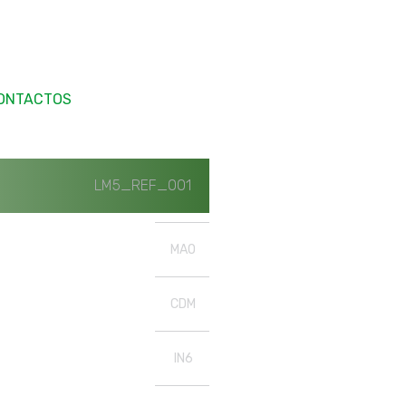
ONTACTOS
LM5_REF_001
MAO
CDM
IN6