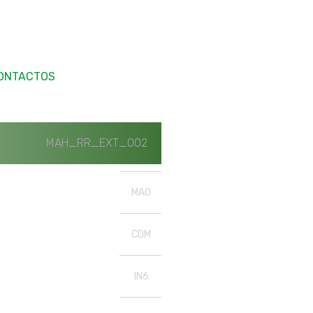
ONTACTOS
MAH_RR_EXT_002
MAO
CDM
IN6