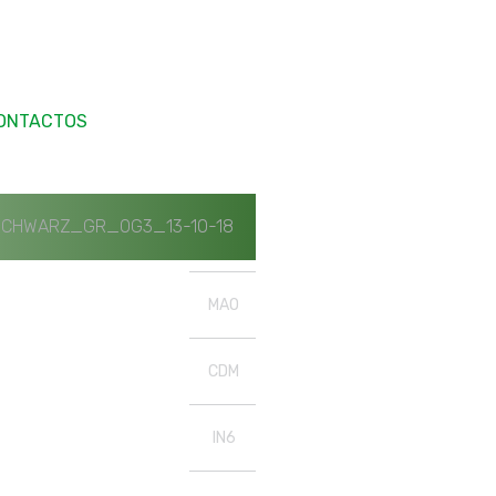
ONTACTOS
CHWARZ_GR_OG3_13-10-18
MAO
CDM
IN6