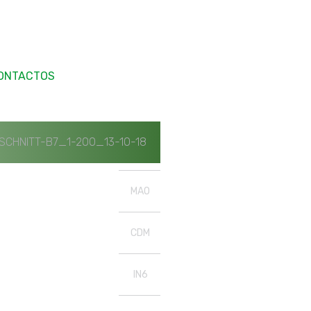
ONTACTOS
HNITT-B7_1-200_13-10-18
MAO
CDM
IN6