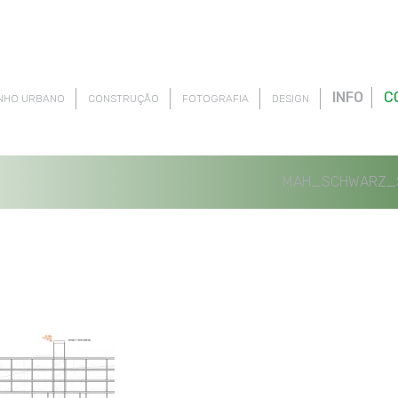
INFO
C
NHO URBANO
CONSTRUÇÃO
FOTOGRAFIA
DESIGN
MAH_SCHWARZ_SC