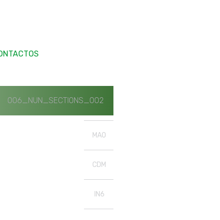
ONTACTOS
006_NUN_SECTIONS_002
MAO
CDM
IN6