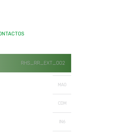
ONTACTOS
RHS_RR_EXT_002
MAO
CDM
IN6