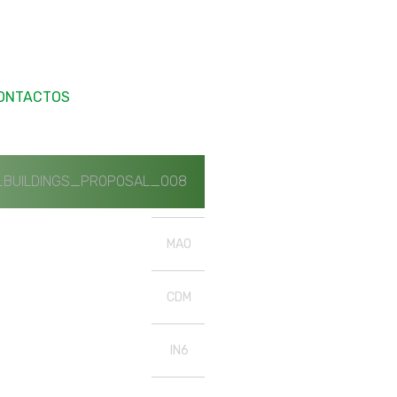
ONTACTOS
BUILDINGS_PROPOSAL_008
MAO
CDM
IN6