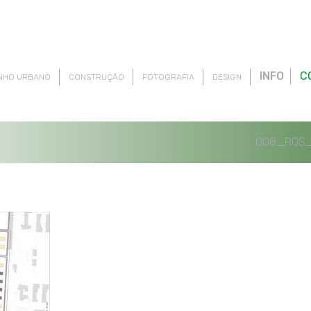
INFO
C
NHO URBANO
CONSTRUÇÃO
FOTOGRAFIA
DESIGN
008_RQS_