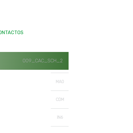
ONTACTOS
009_CAC_SCH_2
MAO
CDM
IN6