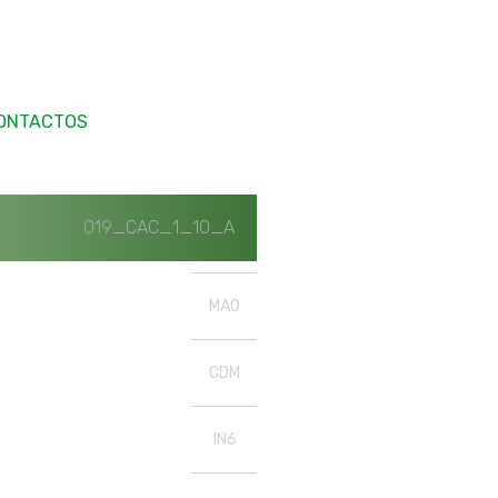
ONTACTOS
019_CAC_1_10_A
MAO
CDM
IN6