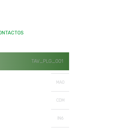
ONTACTOS
TAV_PLG_001
MAO
CDM
IN6