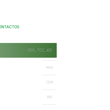
ONTACTOS
001_TCC_KG
MAO
CDM
IN6